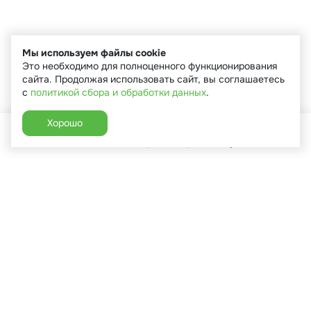
Мы используем файлы cookie
Это необходимо для полноценного функционирования
сайта. Продолжая использовать сайт, вы соглашаетесь
с
политикой сбора и обработки данных
.
Хорошо
Главная
Каталог
Избранное
Корзина
Аккаунт
+7 (910) 544-90-82
г. Сухиничи, ул.Марченко, д.16
Пн-Пт: 9:00-18:00
Сб: 9:00-16:00
Вс: 9:00-14:00