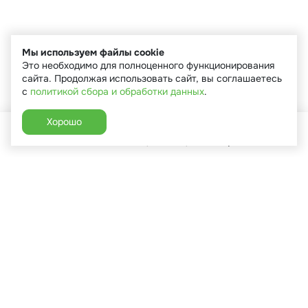
Мы используем файлы cookie
Это необходимо для полноценного функционирования
сайта. Продолжая использовать сайт, вы соглашаетесь
с
политикой сбора и обработки данных
.
Хорошо
Главная
Каталог
Избранное
Корзина
Аккаунт
+7 (910) 544-90-82
г. Сухиничи, ул.Марченко, д.16
Пн-Пт: 9:00-18:00
Сб: 9:00-16:00
Вс: 9:00-14:00