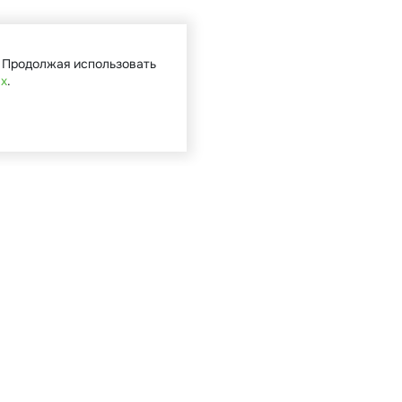
. Продолжая использовать
ых
.
Кат
Садова
Туризм 
Мототе
Велоси
Запасн